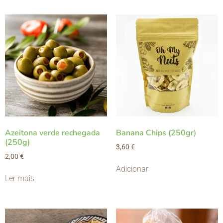
Azeitona verde rechegada
Banana Chips (250gr)
(250g)
3,60
€
2,00
€
Adicionar
Ler mais