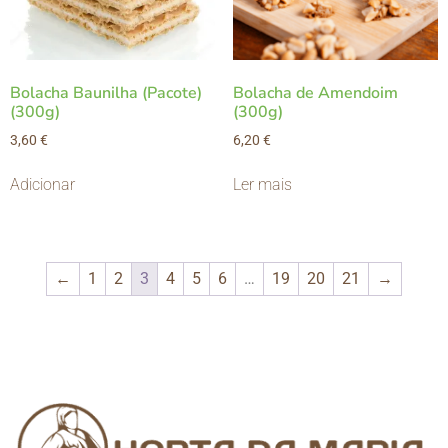
Bolacha Baunilha (Pacote)
Bolacha de Amendoim
(300g)
(300g)
3,60
€
6,20
€
Adicionar
Ler mais
←
1
2
3
4
5
6
…
19
20
21
→