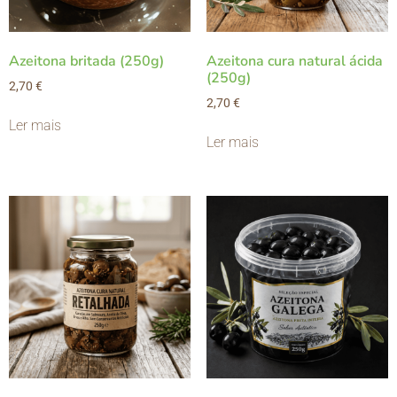
Azeitona britada (250g)
Azeitona cura natural ácida
(250g)
2,70
€
2,70
€
Ler mais
Ler mais