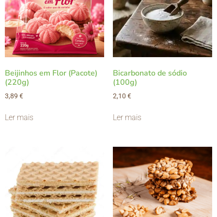
Beijinhos em Flor (Pacote)
Bicarbonato de sódio
(220g)
(100g)
3,89
€
2,10
€
Ler mais
Ler mais