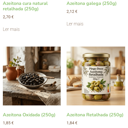
Azeitona cura natural
Azeitona galega (250g)
retalhada (250g)
2,12
€
2,70
€
Ler mais
Ler mais
Azeitona Oxidada (250g)
Azeitona Retalhada (250g)
1,85
€
1,84
€