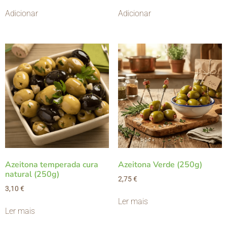
Adicionar
Adicionar
Azeitona temperada cura
Azeitona Verde (250g)
natural (250g)
2,75
€
3,10
€
Ler mais
Ler mais