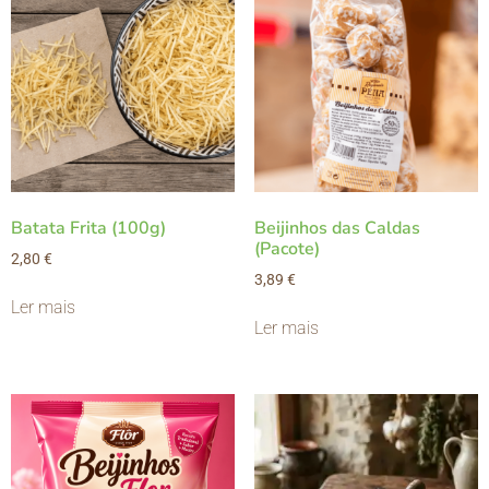
Batata Frita (100g)
Beijinhos das Caldas
(Pacote)
2,80
€
3,89
€
Ler mais
Ler mais