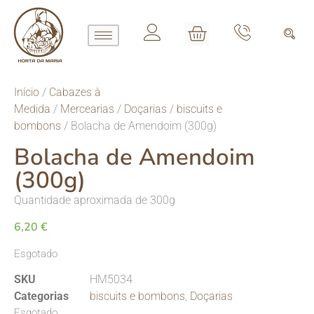
Início
/
Cabazes à
Medida
/
Mercearias
/
Doçarias
/
biscuits e
bombons
/ Bolacha de Amendoim (300g)
Bolacha de Amendoim
(300g)
Quantidade aproximada de 300g
6,20
€
Esgotado
SKU
HM5034
Categorias
biscuits e bombons
,
Doçarias
Esgotado