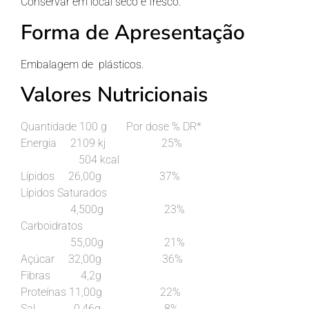
Conservar em local seco e fresco.
Forma de Apresentação
Embalagem de plásticos.
Valores Nutricionais
Quantidade 100 g Por dose % DR*
Energia 2109 kj 25%
504 kcal
Lípidos 26,00g 37%
Lípidos Saturados
4,500g 23%
Carboidratos
55,00g 21%
Açúcar 32,00g 36%
Fibras 4,2g
Proteínas 11,00g 22%
Sal 0,46g 8%