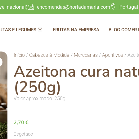
el nacional)
encomendas@hortadamaria.com
Portugal
UTAS E LEGUMES
FRUTAS NA EMPRESA
BLOG COMER
Início
/
Cabazes à Medida
/
Mercearias
/
Aperitivos
/ Azeit
Azeitona cura nat
(250g)
Valor aproximado: 250g
2,70
€
Esgotado