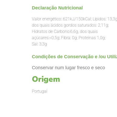
Declaração Nutricional
Valor energético: 621kJ/150kCal; Lípidos: 13,3g
dos quais ácidos gordos saturados: 2,11g;
Hidratos de Carbono:6,6g, dos quais
açúcares:<0,5g; Fibra: 0g; Proteínas 1,0g;
Sal: 3,3g
Condições de Conservação e /ou
Util
Conservar num lugar fresco e seco
Origem
Portugal