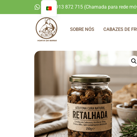
+351 913 872 715 (Chamada para rede móv
SOBRE NÓS
CABAZES DE FR