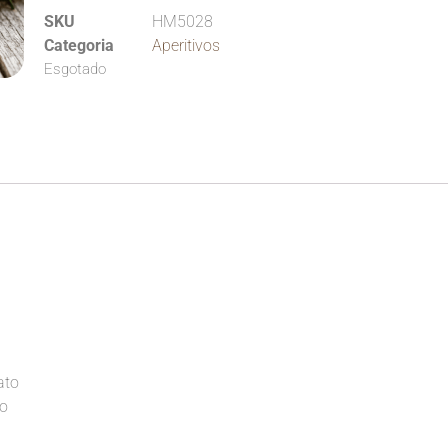
SKU
HM5028
Categoria
Aperitivos
Esgotado
ato
co