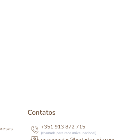
Contatos
+351 913 872 715
presas
(chamada para rede móvel nacional)
encomendas@hortadamaria.com