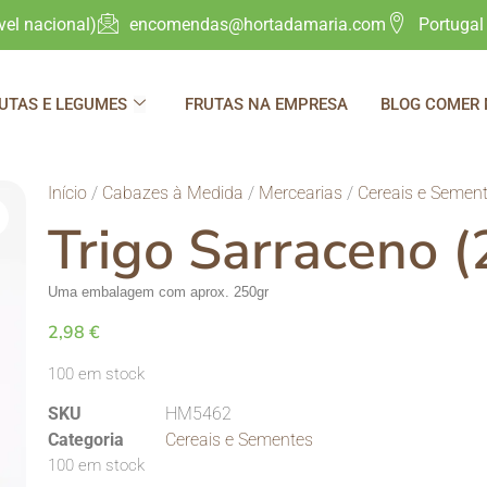
el nacional)
encomendas@hortadamaria.com
Portugal
UTAS E LEGUMES
FRUTAS NA EMPRESA
BLOG COMER
Início
/
Cabazes à Medida
/
Mercearias
/
Cereais e Semen
Trigo Sarraceno 
Uma embalagem
com a
prox. 250gr
2,98
€
100 em stock
SKU
HM5462
Categoria
Cereais e Sementes
100 em stock