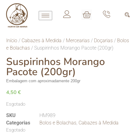
Início
/
Cabazes à Medida
/
Mercearias
/
Doçarias
/
Bolos
e Bolachas
/ Suspirinhos Morango Pacote (200gr)
Suspirinhos Morango
Pacote (200gr)
Embalagem com aproximadamente 200gr
4,50
€
Esgotado
SKU
HM989
Categorias
Bolos e Bolachas
,
Cabazes à Medida
Esgotado