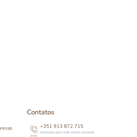
Contatos
+351 913 872 715
presas
(chamada para rede móvel nacional)