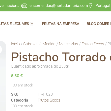
el nacional)
encomendas@hortadamaria.com
Portugal
UTAS E LEGUMES
FRUTAS NA EMPRESA
BLOG COMER
Início
/
Cabazes à Medida
/
Mercearias
/
Frutos Secos
/ P
Pistacho Torrado
Quantidade aproximada de 250gr
6,50
€
100 em stock
SKU
HM1023
Categoria
Frutos Secos
100 em stock