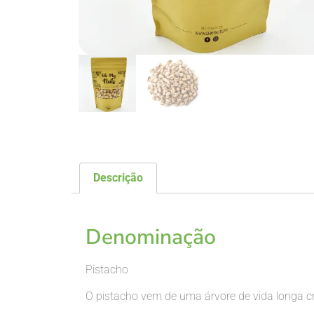
Descrição
Descrição
Denominação
Pistacho
O pistacho vem de uma árvore de vida longa
cr