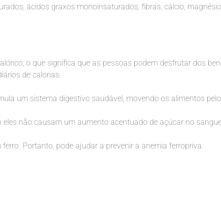
ados, ácidos graxos monoinsaturados, fibras, cálcio, magnésio, z
lórico, o que significa que as pessoas podem desfrutar dos be
iários de calorias.
imula um sistema digestivo saudável, movendo os alimentos pelo 
tão eles não causam um aumento acentuado de açúcar no sangue
rro. Portanto, pode ajudar a prevenir a anemia ferropriva.