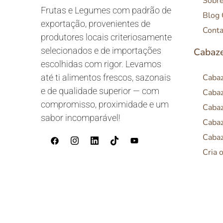
Sobr
Frutas e Legumes com padrão de
Blog
exportação, provenientes de
Conta
produtores locais criteriosamente
selecionados e de importações
Cabaze
escolhidas com rigor. Levamos
até ti alimentos frescos, sazonais
Cabaz
e de qualidade superior — com
Cabaz
compromisso, proximidade e um
Cabaz
sabor incomparável!
Cabaz
Cabaz
Cria 