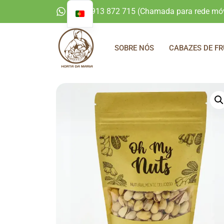
+351 913 872 715 (Chamada para rede móv
SOBRE NÓS
CABAZES DE FR