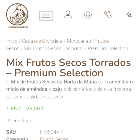
Início
/
Cabazes à Medida
/
Mercearias
/
Frutos
Secos
/ Mix Frutos Secos Torrados – Premium Selection
Mix Frutos Secos Torrados
– Premium Selection
O
Mix de Frutos Secos da Horta da Maria
com
amendoim
,
miolo de amêndoa
e
caju
, selecionados pela sua frescura,
sabor e qualidade superior.
1,65
€
–
25,00
€
95 em stock
SKU
HM5044-1
Categoria
Frutos Secos