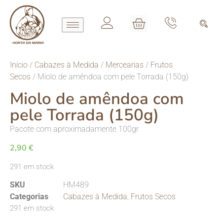
Início
/
Cabazes à Medida
/
Mercearias
/
Frutos
Secos
/ Miolo de amêndoa com pele Torrada (150g)
Miolo de amêndoa com
pele Torrada (150g)
Pacote com aproximadamente 100gr
2,90
€
291 em stock
SKU
HM489
Categorias
Cabazes à Medida
,
Frutos Secos
291 em stock