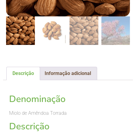
Descrição
Informação adicional
Descrição
Denominação
Miolo de Amêndoa Torrada
Descrição