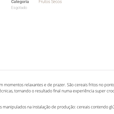
Categoria
Frutos Secos
Esgotado
em momentos relaxantes e de prazer. São cereais fritos no po
écnicas, tornando o resultado final numa experiência super cro
s manipulados na instalação de produção: cereais contendo glúten