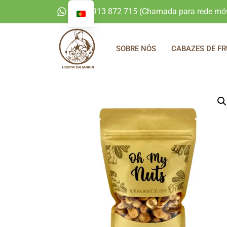
+351 913 872 715 (Chamada para rede móv
SOBRE NÓS
CABAZES DE FR