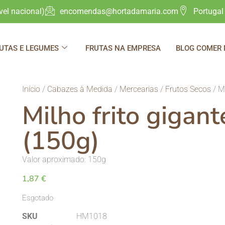
el nacional)
encomendas@hortadamaria.com
Portugal
UTAS E LEGUMES
FRUTAS NA EMPRESA
BLOG COMER
Início
/
Cabazes à Medida
/
Mercearias
/
Frutos Secos
/ Mi
Milho frito gigant
(150g)
Valor aproximado: 150g
1,87
€
Esgotado
SKU
HM1018