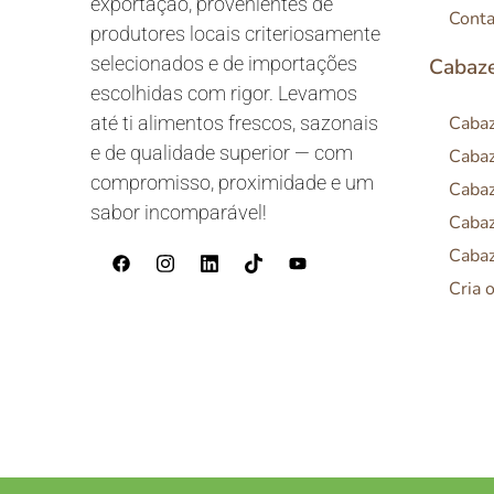
exportação, provenientes de
Conta
produtores locais criteriosamente
selecionados e de importações
Cabaze
escolhidas com rigor. Levamos
até ti alimentos frescos, sazonais
Cabaz
e de qualidade superior — com
Cabaz
compromisso, proximidade e um
Cabaz
sabor incomparável!
Cabaz
Cabaz
Cria 