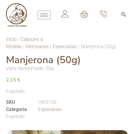
Início
/
Cabazes à
Medida
/
Mercearias
/
Especiarias
/ Manjerona (50g)
Manjerona (50g)
Valor Aproximado: 50g
2,15
€
Esgotado
SKU
HM5136
Categoria
Especiarias
Esgotado