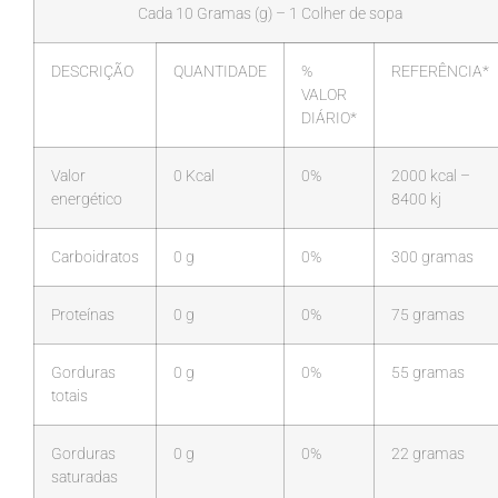
Cada 10 Gramas (g) – 1 Colher de sopa
DESCRIÇÃO
QUANTIDADE
%
REFERÊNCIA*
VALOR
DIÁRIO*
Valor
0 Kcal
0%
2000 kcal –
energético
8400 kj
Carboidratos
0 g
0%
300 gramas
Proteínas
0 g
0%
75 gramas
Gorduras
0 g
0%
55 gramas
totais
Gorduras
0 g
0%
22 gramas
saturadas