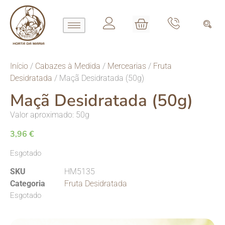
Início
/
Cabazes à Medida
/
Mercearias
/
Fruta
Desidratada
/ Maçã Desidratada (50g)
Maçã Desidratada (50g)
Valor aproximado: 50g
3,96
€
Esgotado
SKU
HM5135
Categoria
Fruta Desidratada
Esgotado