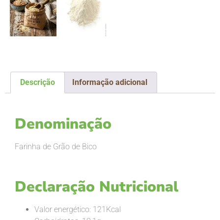
Descrição
Informação adicional
Descrição
Denominação
Farinha de Grão de Bico
Declaração Nutricional
Valor energético: 121Kcal