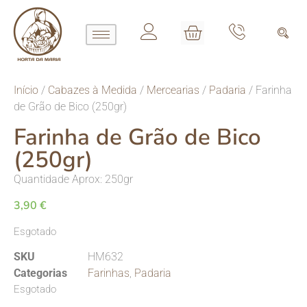
Início
/
Cabazes à Medida
/
Mercearias
/
Padaria
/ Farinha
de Grão de Bico (250gr)
Farinha de Grão de Bico
(250gr)
Quantidade Aprox: 250gr
3,90
€
Esgotado
SKU
HM632
Categorias
Farinhas
,
Padaria
Esgotado