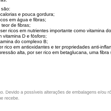
 são:
 calorias e pouca gordura;
ricos em água e fibras;
 teor de fibras;
r ser ricos em nutrientes importante como vitamina d
m vitamina D e fósforo;
vitamina do complexo B;
ser rico em antioxidantes e ter propriedades anti-infla
pressão alta
, por ser rico em betaglucana, uma fibr
igo. Devido a possíveis alterações de embalagens e/ou r
e recebe.