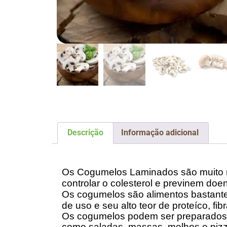
Descrição
Informação adicional
Descrição
Os Cogumelos Laminados são muito ri
controlar o colesterol e previnem doen
Os cogumelos são alimentos bastante
de uso e seu alto teor de proteíco, fib
Os cogumelos podem ser preparados gr
como saladas, massas, molhos e piz