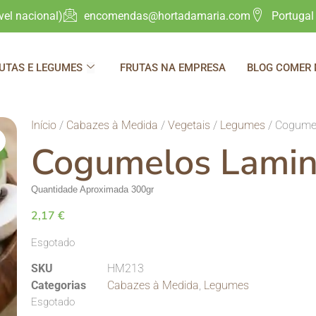
el nacional)
encomendas@hortadamaria.com
Portugal
UTAS E LEGUMES
FRUTAS NA EMPRESA
BLOG COMER
Início
/
Cabazes à Medida
/
Vegetais
/
Legumes
/ Cogume
Cogumelos Lamin
Quantidade Aproximada 300gr
2,17
€
Esgotado
SKU
HM213
Categorias
Cabazes à Medida
,
Legumes
Esgotado