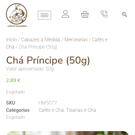
Início
/
Cabazes à Medida
/
Mercearias
/
Cafés e
Chá
/ Chá Príncipe (50g)
Chá Príncipe (50g)
Valor aproximado: 50g
2,89
€
Esgotado
SKU
HM5077
Categorias
Cafés e Chá
,
Tisanas e Chá
Esgotado