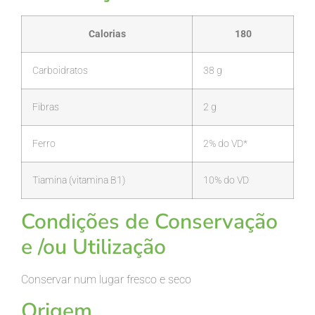
Calorias
180
Carboidratos
38 g
Fibras
2 g
Ferro
2% do VD*
Tiamina (vitamina B1)
10% do VD
Condições de Conservação
e /ou Utilização
Conservar num lugar fresco e seco
Origem