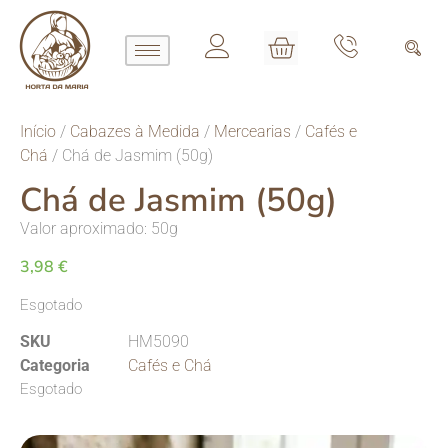
Início
/
Cabazes à Medida
/
Mercearias
/
Cafés e
Chá
/ Chá de Jasmim (50g)
Chá de Jasmim (50g)
Valor aproximado: 50g
3,98
€
Esgotado
SKU
HM5090
Categoria
Cafés e Chá
Esgotado