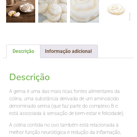
Descrição
Informação adicional
Descrição
Descrição
A gema é uma das mais ricas fontes alimentares da
colina, uma substância derivada de um aminoácido
denominado serina (que faz parte do complexo B e
está associada à sensação de bem-estar e felicidade).
A colina contida no ovo também está relacionada à
melhor função neurológica e redução da inflamação,