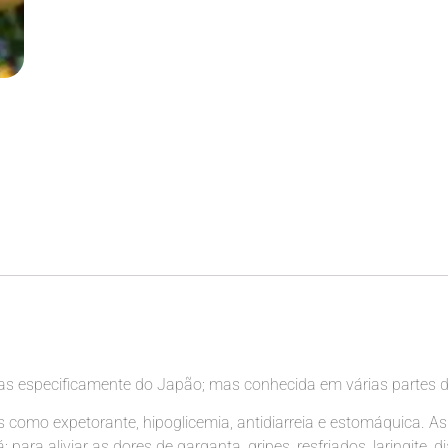
as especificamente do Japão; mas conhecida em várias partes d
is como expetorante, hipoglicemia, antidiarreia e estomáquica. 
ara aliviar as dores de garganta, gripes, resfriados, laringite, di