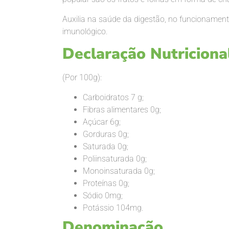
Auxilia na saúde da digestão, no funcionament
imunológico.
Declaração Nutriciona
(Por 100g):
Carboidratos 7 g;
Fibras alimentares 0g;
Açúcar 6g;
Gorduras 0g;
Saturada 0g;
Poliinsaturada 0g;
Monoinsaturada 0g;
Proteínas 0g;
Sódio 0mg;
Potássio 104mg.
Denominação