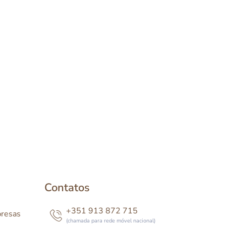
Contatos
+351 913 872 715
presas
(chamada para rede móvel nacional)