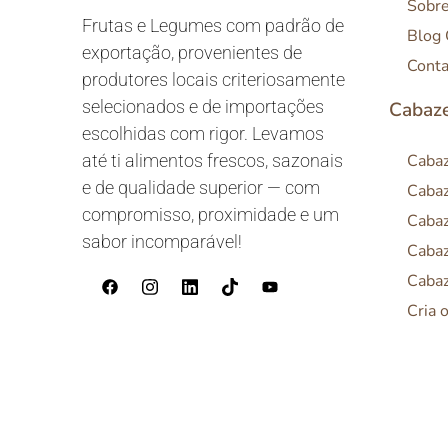
Sobr
Frutas e Legumes com padrão de
Blog
exportação, provenientes de
Conta
produtores locais criteriosamente
selecionados e de importações
Cabaze
escolhidas com rigor. Levamos
até ti alimentos frescos, sazonais
Cabaz
e de qualidade superior — com
Cabaz
compromisso, proximidade e um
Cabaz
sabor incomparável!
Cabaz
Cabaz
Cria 