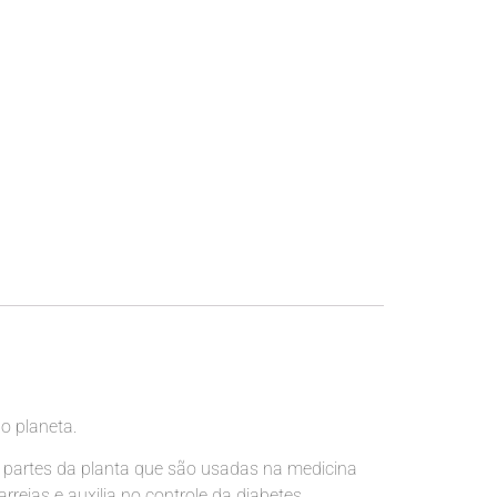
o planeta.
As partes da planta que são usadas na medicina
arreias e auxilia no controle da diabetes.