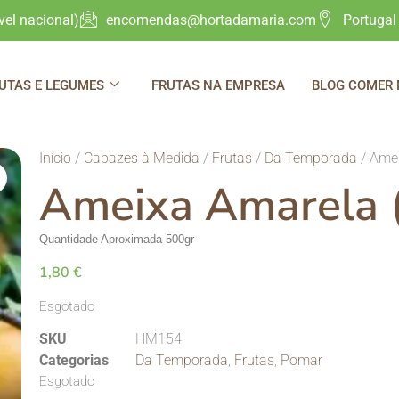
el nacional)
encomendas@hortadamaria.com
Portugal
UTAS E LEGUMES
FRUTAS NA EMPRESA
BLOG COMER
Início
/
Cabazes à Medida
/
Frutas
/
Da Temporada
/ Amei
Ameixa Amarela 
Quantidade Aproximada 500gr
1,80
€
Esgotado
SKU
HM154
Categorias
Da Temporada
,
Frutas
,
Pomar
Esgotado