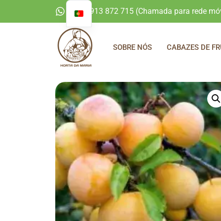
+351 913 872 715 (Chamada para rede móv
SOBRE NÓS
CABAZES DE FR