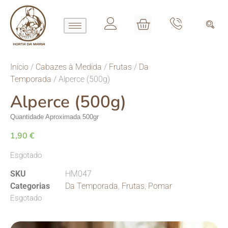
Início
/
Cabazes à Medida
/
Frutas
/
Da
Temporada
/ Alperce (500g)
Alperce (500g)
Quantidade Aproximada 500gr
1,90
€
Esgotado
SKU
HM047
Categorias
Da Temporada
,
Frutas
,
Pomar
Esgotado