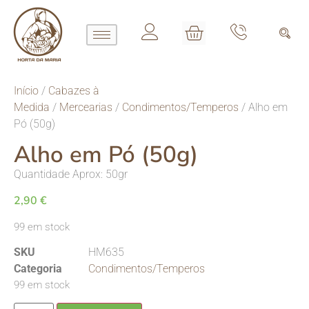
Início
/
Cabazes à
Medida
/
Mercearias
/
Condimentos/Temperos
/ Alho em
Pó (50g)
Alho em Pó (50g)
Quantidade Aprox: 50gr
2,90
€
99 em stock
SKU
HM635
Categoria
Condimentos/Temperos
99 em stock