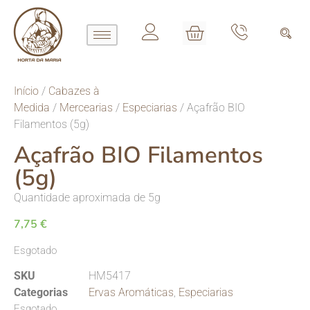
Início
/
Cabazes à
Medida
/
Mercearias
/
Especiarias
/ Açafrão BIO
Filamentos (5g)
Açafrão BIO Filamentos
(5g)
Quantidade aproximada de 5g
7,75
€
Esgotado
SKU
HM5417
Categorias
Ervas Aromáticas
,
Especiarias
Esgotado