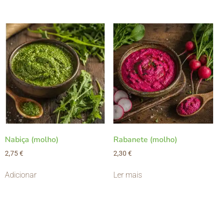
Nabiça (molho)
Rabanete (molho)
2,75
€
2,30
€
Adicionar
Ler mais